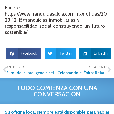
Fuente:
https://www.franquiciasaldia.com.mx/noticias/20
23-12-15/franquicias-inmobiliarias-y-
responsabilidad-social-construyendo-un-futuro-
sostenible/
Facebook
Twitter
LinkedIn
ANTERIOR
SIGUIENTE
El rol de la inteligencia artificial en las franquicias inmobiliarias: Un recurso fundamental para emprendedores
Celebrando el Éxito: Relatos Motivadores de Alfa Inmobiliaria
TODO COMIENZA CON UNA
CONVERSACIÓN
Su oficina local siempre está disponible para hablar