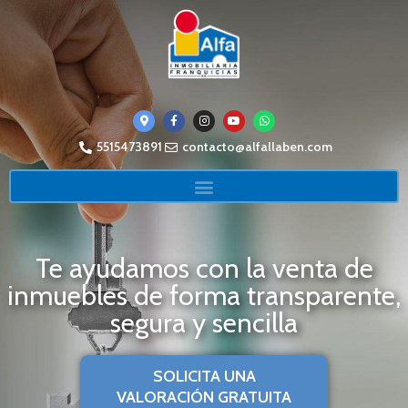
5515473891
contacto@alfallaben.com
Te ayudamos con la venta de
inmuebles de forma transparente,
segura y sencilla
SOLICITA UNA
VALORACIÓN GRATUITA