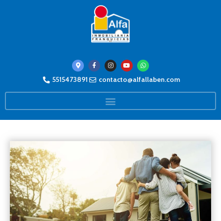
5515473891
contacto@alfallaben.com